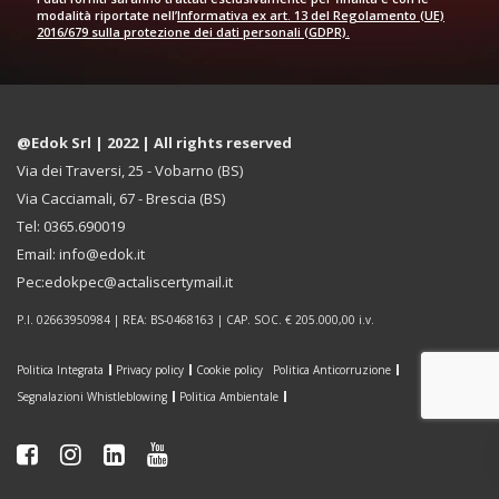
modalità riportate nell’
Informativa ex art. 13 del Regolamento (UE)
2016/679 sulla protezione dei dati personali (GDPR).
@Edok Srl | 2022 | All rights reserved
Via dei Traversi, 25 - Vobarno (BS)
Via Cacciamali, 67 - Brescia (BS)
Tel: 0365.690019
Email: info@edok.it
Pec:edokpec@actaliscertymail.it
P.I. 02663950984 | REA: BS-0468163 | CAP. SOC. € 205.000,00 i.v.
Politica Integrata
Privacy policy
Cookie policy
Politica Anticorruzione
Segnalazioni Whistleblowing
Politica Ambientale