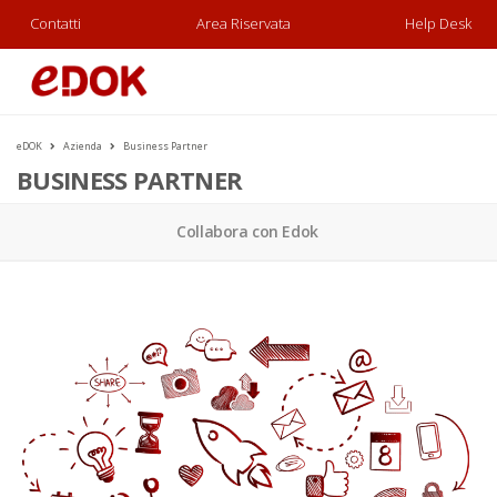
Contatti
Area Riservata
Help Desk
eDOK
Azienda
Business Partner
BUSINESS PARTNER
Collabora con Edok