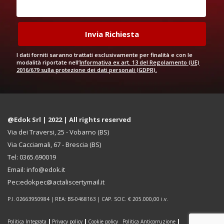
I dati forniti saranno trattati esclusivamente per finalità e con le
modalità riportate nell’
Informativa ex art. 13 del Regolamento (UE)
2016/679 sulla protezione dei dati personali (GDPR).
@Edok Srl | 2022 | All rights reserved
Via dei Traversi, 25 - Vobarno (BS)
Via Cacciamali, 67 - Brescia (BS)
Tel: 0365.690019
Email: info@edok.it
Pec:edokpec@actaliscertymail.it
P.I. 02663950984 | REA: BS-0468163 | CAP. SOC. € 205.000,00 i.v.
Politica Integrata
Privacy policy
Cookie policy
Politica Anticorruzione