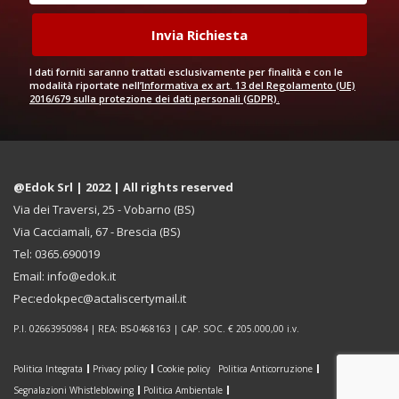
I dati forniti saranno trattati esclusivamente per finalità e con le
modalità riportate nell’
Informativa ex art. 13 del Regolamento (UE)
2016/679 sulla protezione dei dati personali (GDPR).
@Edok Srl | 2022 | All rights reserved
Via dei Traversi, 25 - Vobarno (BS)
Via Cacciamali, 67 - Brescia (BS)
Tel: 0365.690019
Email: info@edok.it
Pec:edokpec@actaliscertymail.it
P.I. 02663950984 | REA: BS-0468163 | CAP. SOC. € 205.000,00 i.v.
Politica Integrata
Privacy policy
Cookie policy
Politica Anticorruzione
Segnalazioni Whistleblowing
Politica Ambientale