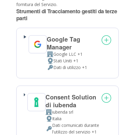
fornitura del Servizio.
Strumenti di Tracciamento gestiti da terze
parti
Google Tag
Manager
Google LLC +1
Azienda:
Stati Uniti +1
Luogo
Dati di utilizzo +1
del
Dati
trattamento:
Personali
trattati:
Consent Solution
di iubenda
iubenda srl
Azienda:
Italia
Luogo
Dati comunicati durante
del
Dati
l'utilizzo del servizio +1
trattamento: