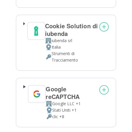
Personali
trattati:
Cookie Solution di
iubenda
iubenda srl
Azienda:
Italia
Luogo
Strumenti di
del
Dati
Tracciamento
trattamento:
Personali
trattati:
Google
reCAPTCHA
Google LLC +1
Azienda:
Stati Uniti +1
Luogo
clic +8
del
Dati
trattamento:
Personali