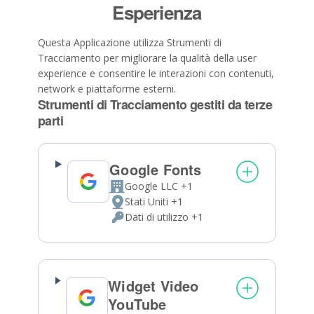
Esperienza
Questa Applicazione utilizza Strumenti di
Tracciamento per migliorare la qualità della user
experience e consentire le interazioni con contenuti,
network e piattaforme esterni.
Strumenti di Tracciamento gestiti da terze
parti
Google Fonts
Google LLC +1
Azienda:
Stati Uniti +1
Luogo
Dati di utilizzo +1
del
Dati
trattamento:
Personali
trattati:
Widget Video
YouTube