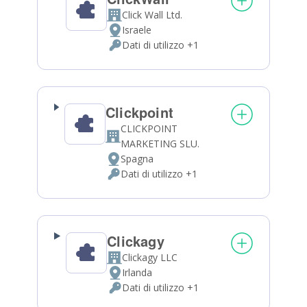
Click Wall Ltd.
Azienda:
Israele
Luogo
Dati di utilizzo +1
del
Dati
trattamento:
Personali
trattati:
Clickpoint
CLICKPOINT
Azienda:
MARKETING SLU.
Spagna
Luogo
Dati di utilizzo +1
del
Dati
trattamento:
Personali
trattati:
Clickagy
Clickagy LLC
Azienda:
Irlanda
Luogo
Dati di utilizzo +1
del
Dati