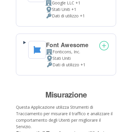
Google LLC +1
Azienda:
Stati Uniti +1
Luogo
Dati di utilizzo +1
del
Dati
trattamento:
Personali
trattati:
Font Awesome
Fonticons, Inc.
Azienda:
Stati Uniti
Luogo
Dati di utilizzo +1
del
Dati
trattamento:
Personali
trattati:
Misurazione
Questa Applicazione utilizza Strumenti di
Tracciamento per misurare il traffico e analizzare il
comportamento degli Utenti per migliorare il
Servizio.