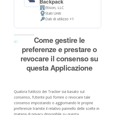
Backpack
Etison, LLC
Azienda:
Stati Uniti
Luogo
Dati di utilizzo +1
del
Dati
trattamento:
Personali
trattati:
Come gestire le
preferenze e prestare o
revocare il consenso su
questa Applicazione
Qualora l’utilizzo dei Tracker sia basato sul
consenso, l’Utente può fornire o revocare tale
consenso impostando o aggiornando le proprie
preferenze tramite il relativo pannello delle scelte in
materia di privacy disponibile su questa