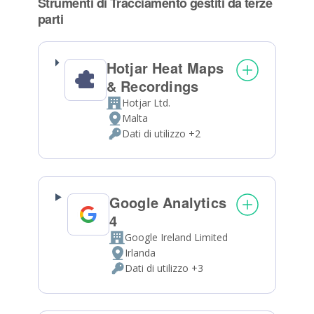
Strumenti di Tracciamento gestiti da terze
parti
Hotjar Heat Maps
& Recordings
Hotjar Ltd.
Azienda:
Malta
Luogo
Dati di utilizzo +2
del
Dati
trattamento:
Personali
trattati:
Google Analytics
4
Google Ireland Limited
Azienda:
Irlanda
Luogo
Dati di utilizzo +3
del
Dati
trattamento:
Personali
trattati: