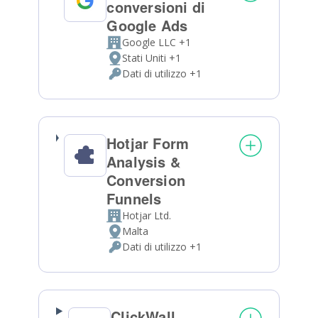
conversioni di
Google Ads
Google LLC +1
Azienda:
Stati Uniti +1
Luogo
Dati di utilizzo +1
del
Dati
trattamento:
Personali
trattati:
Hotjar Form
Analysis &
Conversion
Funnels
Hotjar Ltd.
Azienda:
Malta
Luogo
Dati di utilizzo +1
del
Dati
trattamento:
Personali
trattati:
ClickWall