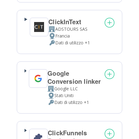
trattamento:
Personali
trattati:
ClickInText
ADSTOURS SAS
Azienda:
Francia
Luogo
Dati di utilizzo +1
del
Dati
trattamento:
Personali
trattati:
Google
Conversion linker
Google LLC
Azienda:
Stati Uniti
Luogo
Dati di utilizzo +1
del
Dati
trattamento:
Personali
trattati:
ClickFunnels