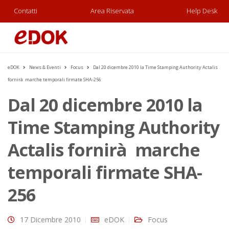
Contatti
Area Riservata
Help Desk
eDOK
News & Eventi
Focus
Dal 20 dicembre 2010 la Time Stamping Authority Actalis
fornirà marche temporali firmate SHA-256
Dal 20 dicembre 2010 la
Time Stamping Authority
Actalis fornirà marche
temporali firmate SHA-
256
17 Dicembre 2010
eDOK
Focus