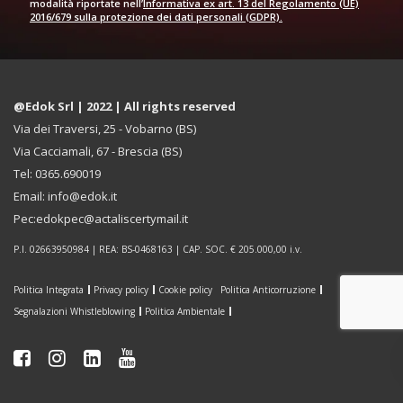
modalità riportate nell’
Informativa ex art. 13 del Regolamento (UE)
2016/679 sulla protezione dei dati personali (GDPR).
@Edok Srl | 2022 | All rights reserved
Via dei Traversi, 25 - Vobarno (BS)
Via Cacciamali, 67 - Brescia (BS)
Tel: 0365.690019
Email: info@edok.it
Pec:edokpec@actaliscertymail.it
P.I. 02663950984 | REA: BS-0468163 | CAP. SOC. € 205.000,00 i.v.
Politica Integrata
Privacy policy
Cookie policy
Politica Anticorruzione
Segnalazioni Whistleblowing
Politica Ambientale