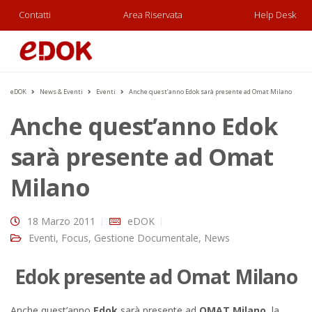
Contatti
Area Riservata
Help Desk
eDOK
News & Eventi
Eventi
Anche quest’anno Edok sarà presente ad Omat Milano
Anche quest’anno Edok
sarà presente ad Omat
Milano
18 Marzo 2011
eDOK
Eventi
,
Focus
,
Gestione Documentale
,
News
Edok presente ad Omat Milano
Anche quest’anno
Edok
sarà presente ad
OMAT Milano
, la