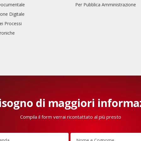
Documentale
Per Pubblica Amministrazione
one Digitale
ei Processi
troniche
isogno di maggiori informa
Compila il form verrai ricontattato al più presto