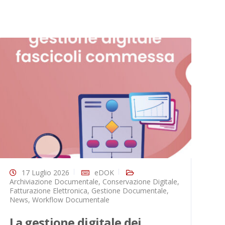
17 Luglio 2026
eDOK
Archiviazione Documentale
,
Conservazione Digitale
,
Do
Fatturazione Elettronica
,
Gestione Documentale
,
El
News
,
Workflow Documentale
Wo
La gestione digitale dei
D