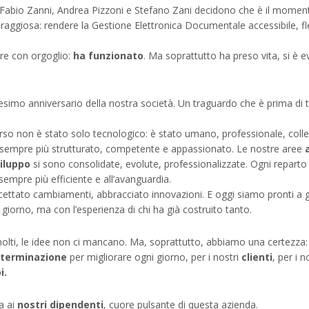
. Fabio Zanni, Andrea Pizzoni e Stefano Zani decidono che è il moment
raggiosa: rendere la Gestione Elettronica Documentale accessibile, fles
re con orgoglio:
ha funzionato
. Ma soprattutto ha preso vita, si è 
esimo anniversario della nostra società. Un traguardo che è prima di 
corso non è stato solo tecnologico: è stato umano, professionale, coll
sempre più strutturato, competente e appassionato. Le nostre aree
iluppo
si sono consolidate, evolute, professionalizzate. Ogni reparto 
 sempre più efficiente e all’avanguardia.
cettato cambiamenti, abbracciato innovazioni. E oggi siamo pronti a 
iorno, ma con l’esperienza di chi ha già costruito tanto.
 molti, le idee non ci mancano. Ma, soprattutto, abbiamo una certezza
eterminazione
per migliorare ogni giorno, per i nostri
clienti
, per i n
i.
a ai
nostri dipendenti
, cuore pulsante di questa azienda.