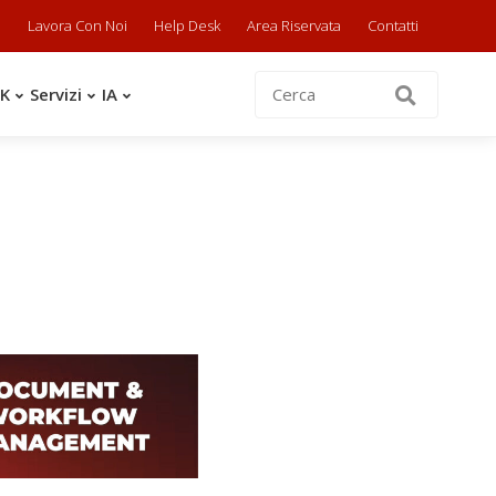
a
Lavora Con Noi
Help Desk
Area Riservata
Contatti
OK
Servizi
IA