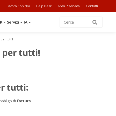
a
Lavora Con Noi
Help Desk
Area Riservata
Contatti
OK
Servizi
IA
per tutti!
per tutti!
r tutti:
’obbligo di
fattura