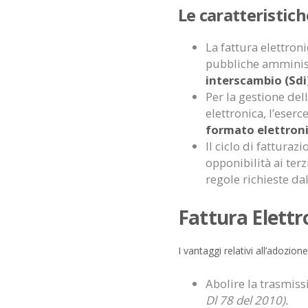
Le caratteristich
La fattura elettron
pubbliche amminist
interscambio (Sdi
Per la gestione del
elettronica, l’eser
formato elettroni
Il ciclo di fatturaz
opponibilità ai ter
regole richieste da
Fattura Elettr
I vantaggi relativi all’adozio
Abolire la trasmis
Dl 78 del 2010).