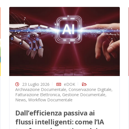
23 Luglio 2026
eDOK
Archiviazione Documentale
,
Conservazione Digitale
,
Fatturazione Elettronica
,
Gestione Documentale
,
News
,
Workflow Documentale
Dall’efficienza passiva ai
flussi intelligenti: come l’IA