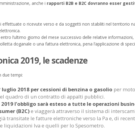
Amministrazione, anche i
rapporti B2B e B2C dovranno esser gestiti 
i effettuate o ricevute verso e da soggetti non stabiliti nel territorio
lettronica.
 entro l’ultimo giorno del mese successivo delle relative informazioni,
lletta doganale o una fattura elettronica, pena l’applicazione di speci
onica 2019, le scadenze
in due tempi:
° luglio 2018 per cessioni di benzina o gasolio
per motor
el quadro di un contratto di appalti pubblici.
2019 l’obbligo sarà esteso a tutte le operazioni busin
nsumer (B2C)
e viaggerà attraverso il sistema di interscamb
ià transitate le fatture elettroniche verso la Pa e, di recente
 liquidazioni Iva e quelli per lo Spesometro.