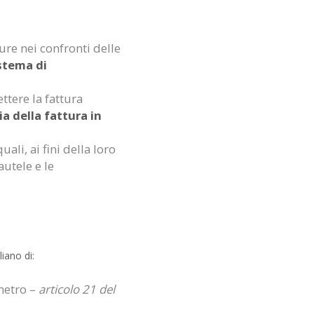
ure nei confronti delle
stema di
ttere la fattura
ia della fattura in
uali, ai fini della loro
autele e le
iano di:
ometro –
articolo 21 del