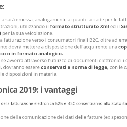
e:
ica sarà emessa, analogamente a quanto accade per le fatt
razioni, utilizzando il
formato strutturato Xml
ed il
Si
)
per la sua veicolazione.
la fatturazione verso i consumatori finali B2C, oltre ad eme
cente dovrà mettere a disposizione dell’acquirente una
cop
co o in formato analogico.
ione avverrà attraverso l’utilizzo di documenti elettronici i q
zi, dovranno essere
conservati a norma di legge,
con le c
lle disposizioni in materia.
onica 2019: i vantaggi
ne della fatturazione elettronica B2B e B2C consentiranno allo Stato ital
sione della comunicazione dei dati delle fatture (ex spes