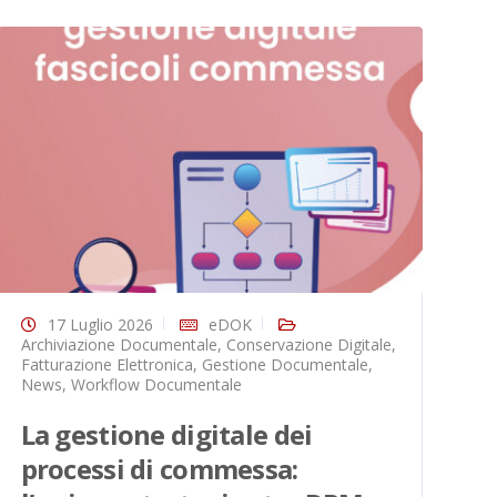
17 Luglio 2026
eDOK
Archiviazione Documentale
,
Conservazione Digitale
,
Do
Fatturazione Elettronica
,
Gestione Documentale
,
El
News
,
Workflow Documentale
Wo
La gestione digitale dei
D
processi di commessa:
o