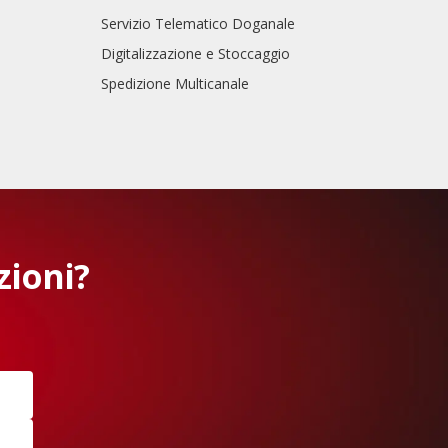
Servizio Telematico Doganale
Digitalizzazione e Stoccaggio
Spedizione Multicanale
zioni?