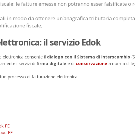
fiscale: le fatture emesse non potranno esser falsificate o 
scali in modo da ottenere un’anagrafica tributaria completa 
ficazione fiscale;
ettronica: il servizio Edok
ne elettronica consente il
dialogo con il Sistema di Interscambio
(S
amente i servizi di
firma digitale
e di
conservazione
a norma di leg
l tuo processo di fatturazione elettronica.
ok FE
oud FE