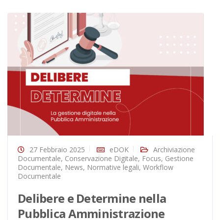
27 Febbraio 2025
eDOK
Archiviazione
Documentale
,
Conservazione Digitale
,
Focus
,
Gestione
Documentale
,
News
,
Normative legali
,
Workflow
Documentale
Delibere e Determine nella
Pubblica Amministrazione