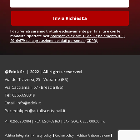
I dati forniti saranno trattati esclusivamente per finalità e con le
modalità riportate nell’
Informativa ex art. 13 del Regolamento (UE)
2016/679 sulla protezione dei dati personali (GDPR).
@Edok Srl | 2022 | All rights reserved
Via dei Traversi, 25 - Vobarno (BS)
Via Cacciamali, 67 - Brescia (BS)
Tel: 0365.690019
Email: info@edok.it
Pec:edokpec@actaliscertymail.it
P.I. 02663950984 | REA: BS-0468163 | CAP. SOC. € 205.000,00 i.v.
Politica Integrata
Privacy policy
Cookie policy
Politica Anticorruzione