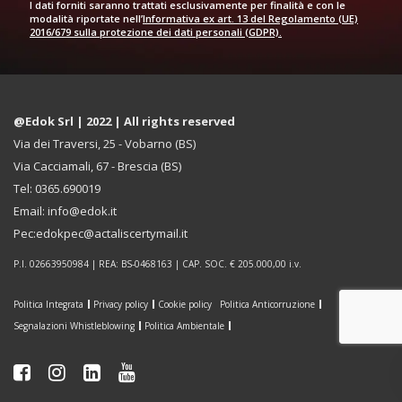
I dati forniti saranno trattati esclusivamente per finalità e con le
modalità riportate nell’
Informativa ex art. 13 del Regolamento (UE)
2016/679 sulla protezione dei dati personali (GDPR).
@Edok Srl | 2022 | All rights reserved
Via dei Traversi, 25 - Vobarno (BS)
Via Cacciamali, 67 - Brescia (BS)
Tel: 0365.690019
Email: info@edok.it
Pec:edokpec@actaliscertymail.it
P.I. 02663950984 | REA: BS-0468163 | CAP. SOC. € 205.000,00 i.v.
Politica Integrata
Privacy policy
Cookie policy
Politica Anticorruzione
Segnalazioni Whistleblowing
Politica Ambientale