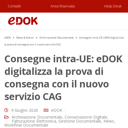
Contatti
Area Riservata
Help Desk
eDOK
News & Eventi
Archiviazione Documentale
Consegne intra-UE: eDOK digitalizza
la prova di consegna con il nuovo servizio CAG
Consegne intra-UE: eDOK
digitalizza la prova di
consegna con il nuovo
servizio CAG
4 Giugno 2026
eDOK
Archiviazione Documentale
,
Conservazione Digitale
,
Fatturazione Elettronica
,
Gestione Documentale
,
News
,
Workflow Documentale