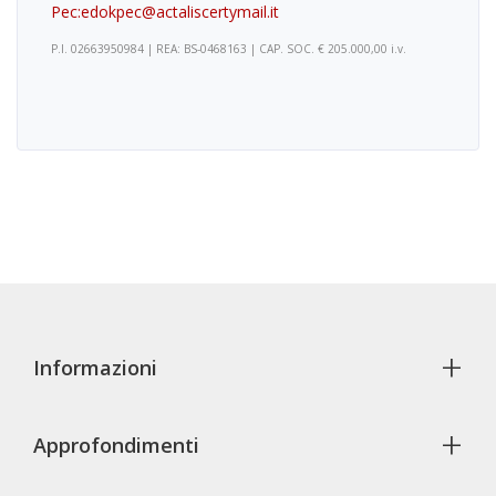
Pec:edokpec@actaliscertymail.it
P.I. 02663950984 | REA: BS-0468163 | CAP. SOC. € 205.000,00 i.v.
+
Informazioni
+
Approfondimenti