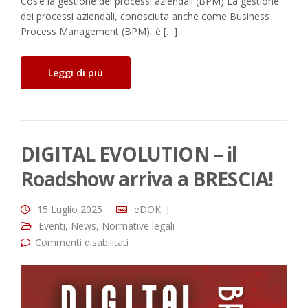
Cos’è la gestione dei processi aziendali (BPM) La gestione
dei processi aziendali, conosciuta anche come Business
Process Management (BPM), è […]
Leggi di più
DIGITAL EVOLUTION – il
Roadshow arriva a BRESCIA!
15 Luglio 2025
eDOK
Eventi
,
News
,
Normative legali
Commenti disabilitati
su DIGITAL EVOLUTION – il Roadshow
arriva a BRESCIA!