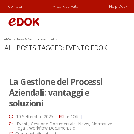
Contatti
Area Riservata
Help Desk
eDOK
News & Eventi
evento edok
ALL POSTS TAGGED: EVENTO EDOK
La Gestione dei Processi
Aziendali: vantaggi e
soluzioni
10 Settembre 2025
eDOK
Eventi
,
Gestione Documentale
,
News
,
Normative
legali
,
Workflow Documentale
Commenti disabilitati
su La Gestione dei Processi Aziendali: