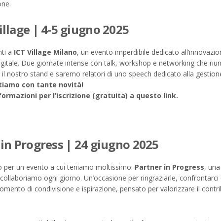
one.
illage | 4-5 giugno 2025
nti a
ICT Village Milano
, un evento imperdibile dedicato all’innovazion
tale. Due giornate intense con talk, workshop e networking che riuni
il nostro stand e saremo relatori di uno speech dedicato alla gestione
ttiamo con tante novità!
formazioni per l’iscrizione (gratuita) a
questo link.
 in Progress | 24 giugno 2025
ò per un evento a cui teniamo moltissimo:
Partner in Progress
, una
 collaboriamo ogni giorno. Un’occasione per ringraziarle, confrontarci
ento di condivisione e ispirazione, pensato per valorizzare il contri