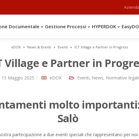
Aziend
one Documentale
Gestione Processi
HYPERDOK
EasyD
eDOK
News & Eventi
Eventi
ICT Village e Partner in Progress
T Village e Partner in Progr
15 Maggio 2025
eDOK
Eventi
,
News
,
Normative legali
tamenti molto importanti:
Salò
 nostra partecipazione a due eventi speciali che rappresentano per noi