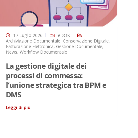
17 Luglio 2026
eDOK
Archiviazione Documentale
,
Conservazione Digitale
,
Do
Fatturazione Elettronica
,
Gestione Documentale
,
El
News
,
Workflow Documentale
Wo
La gestione digitale dei
D
processi di commessa:
o
l’unione strategica tra BPM e
r
DMS
Le
Leggi di più