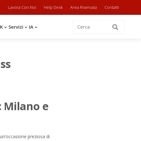
a
Lavora Con Noi
Help Desk
Area Riservata
Contatti
OK
Servizi
IA
ess
 Milano e
 un’occasione preziosa di